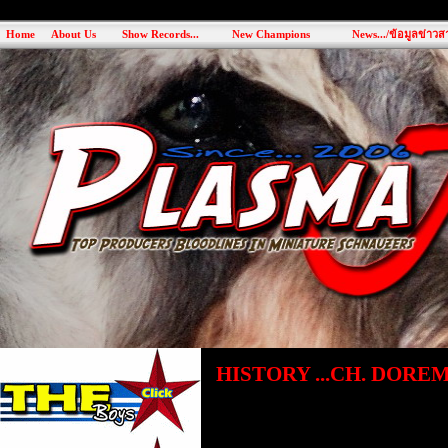
Home
About Us
Show Records...
New Champions
News.../ข้อมูลข่าวสา
HISTORY ...CH. DORE