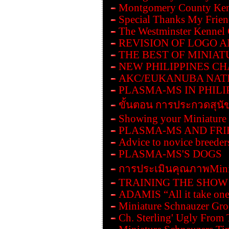
Montgomery County Ken
Special Thanks My Frie
The Westminster Kennel
REVISION OF LOGO 
THE BEST OF MINIAT
NEW PHILIPPINES C
AKC/EUKANUBA NAT
PLASMA-MS IN PHILI
ขั้นตอน การประกวดสุนั
Showing your Miniature
PLASMA-MS AND FRI
Advice to novice breeder
PLASMA-MS'S DOGS
การประเมินคุณภาพMinia
TRAINING THE SHOW
ADAMIS “All it take one
Miniature Schnauzer Gr
Ch. Sterling' Ugly From 