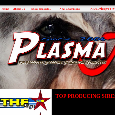
Home
About Us
Show Records...
New Champions
News.../ข้อมูลข่าวสา
TOP PRODUCING SIRES