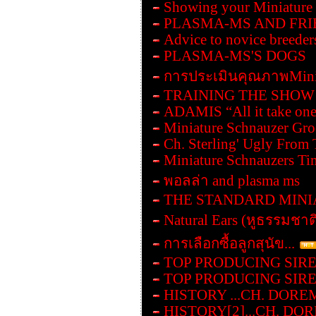
Showing your Miniature
PLASMA-MS AND FRI
Advice to novice breeder
PLASMA-MS'S DOGS
การประเมินคุณภาพMinia
TRAINING THE SHOW
ADAMIS “All it take one
Miniature Schnauzer Gr
Ch. Sterling' Ugly From 
Miniature Schnauzers Ti
พอลล่า and plasma ms
THE STANDARD MIN
Natural Ears (หูธรรมชาต
การเลือกซื้อลูกสุนัข...
TOP PRODUCING SIRE
TOP PRODUCING SIRE
HISTORY ...CH. DORE
HISTORY[2]...CH. DO