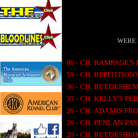
WERE 
86 - CH. RAMPAGE'
59 - CH. REPITITIO
36 - CH. RUEDESHE
35 - CH. KELLY'S P
26 - CH. ADAMIS F
26 - CH. PENLAN PA
20 - CH. RUEDESHEI