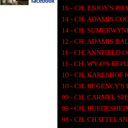
16 - CH. ENJOY'S P
14 - CH. ADAMIS C
14 - CH. SUMERWY
12 - CH. ADAMIS B
11 - CH. ANNFIELD 
11 - CH. WY-O'S RE
10 - CH. KARLSHOF
10 - CH. REGENCY'
09 - CH. CARMEL SP
09 - CH. RUEDESHEI
08 - CH. CHATTELA