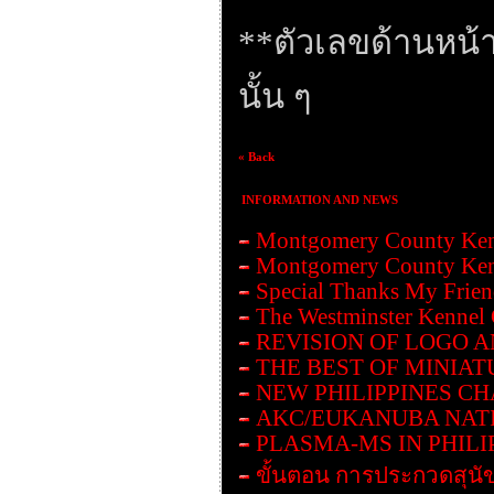
**ตัวเลขด้านหน้าค
นั้น ๆ
« Back
INFORMATION AND NEWS
Montgomery County Ken
Montgomery County Ken
Special Thanks My Frie
The Westminster Kennel
REVISION OF LOGO 
THE BEST OF MINIAT
NEW PHILIPPINES C
AKC/EUKANUBA NAT
PLASMA-MS IN PHILI
ขั้นตอน การประกวดสุนั