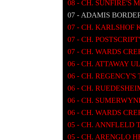
08 - CH. SUNFIRE'S 
07 - ADAMIS BORD
07 - CH. KARLSHOF
07 - CH. POSTSCRI
07 - CH. WARDS CRE
06 - CH. ATTAWAY 
06 - CH. REGENCY'S
06 - CH. RUEDESHEI
06 - CH. SUMERWYN
06 - CH. WARDS CR
05 - CH. ANNFLELD
05 - CH. ARENGLO 