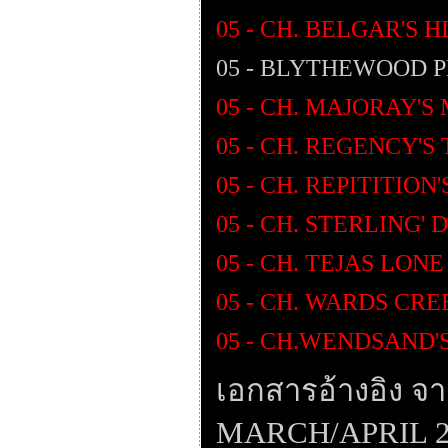
05 - CH. BELGAR'S H
05 - BLYTHEWOOD PR
05 - CH. MAJORAY'S
05 - CH. REGENCY'S
05 - CH. REPITITION
05 - CH. STERLING'
05 - CH. TEJAS LON
05 - CH. WARDS CR
05 - CH.WENDSAND
เอกสารอ้างอิง จา
MARCH/APRIL 2